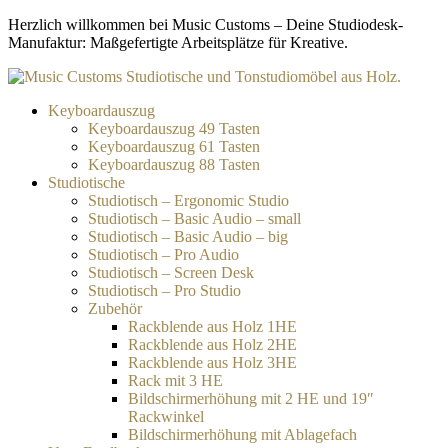
Zum
Herzlich willkommen bei Music Customs – Deine Studiodesk-
Inhalt
Manufaktur: Maßgefertigte Arbeitsplätze für Kreative.
springen
Keyboardauszug
Keyboardauszug 49 Tasten
Keyboardauszug 61 Tasten
Keyboardauszug 88 Tasten
Studiotische
Studiotisch – Ergonomic Studio
Studiotisch – Basic Audio – small
Studiotisch – Basic Audio – big
Studiotisch – Pro Audio
Studiotisch – Screen Desk
Studiotisch – Pro Studio
Zubehör
Rackblende aus Holz 1HE
Rackblende aus Holz 2HE
Rackblende aus Holz 3HE
Rack mit 3 HE
Bildschirmerhöhung mit 2 HE und 19″
Rackwinkel
Bildschirmerhöhung mit Ablagefach