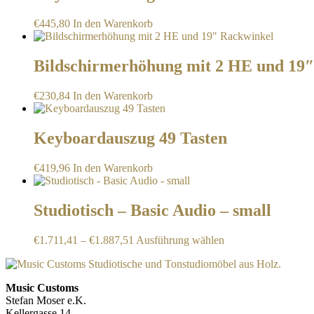
€
445,80
In den Warenkorb
Bildschirmerhöhung mit 2 HE und 19
€
230,84
In den Warenkorb
Keyboardauszug 49 Tasten
€
419,96
In den Warenkorb
Studiotisch – Basic Audio – small
Dieses
€
1.711,41
–
€
1.887,51
Ausführung wählen
Produkt
weist
mehrere
Music Customs
Varianten
Stefan Moser e.K.
auf.
Kellergasse 14