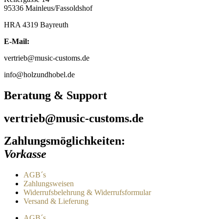
Die
95336 Mainleus/Fassoldshof
Optionen
können
HRA 4319 Bayreuth
auf
der
E-Mail:
Produktseite
gewählt
vertrieb@music-customs.de
werden
info@holzundhobel.de
Beratung & Support
vertrieb@music-customs.de
Zahlungsmöglichkeiten:
Vorkasse
AGB´s
Zahlungsweisen
Widerrufsbelehrung & Widerrufsformular
Versand & Lieferung
AGB´s