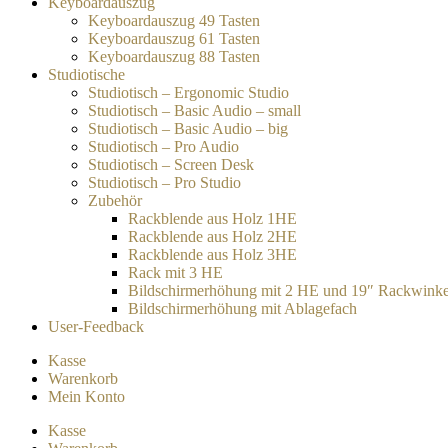
Keyboardauszug
Keyboardauszug 49 Tasten
Keyboardauszug 61 Tasten
Keyboardauszug 88 Tasten
Studiotische
Studiotisch – Ergonomic Studio
Studiotisch – Basic Audio – small
Studiotisch – Basic Audio – big
Studiotisch – Pro Audio
Studiotisch – Screen Desk
Studiotisch – Pro Studio
Zubehör
Rackblende aus Holz 1HE
Rackblende aus Holz 2HE
Rackblende aus Holz 3HE
Rack mit 3 HE
Bildschirmerhöhung mit 2 HE und 19″ Rackwinke
Bildschirmerhöhung mit Ablagefach
User-Feedback
Kasse
Warenkorb
Mein Konto
Kasse