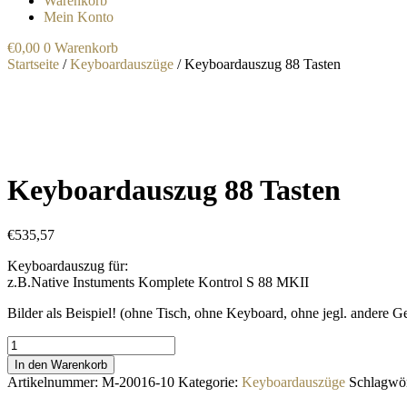
Warenkorb
Mein Konto
€
0,00
0
Warenkorb
Startseite
/
Keyboardauszüge
/ Keyboardauszug 88 Tasten
Keyboardauszug 88 Tasten
€
535,57
Keyboardauszug für:
z.B.Native Instuments Komplete Kontrol S 88 MKII
Bilder als Beispiel! (ohne Tisch, ohne Keyboard, ohne jegl. andere 
Keyboardauszug
88
In den Warenkorb
Tasten
Artikelnummer:
M-20016-10
Kategorie:
Keyboardauszüge
Schlagwör
Menge