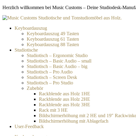
Zum
Herzlich willkommen bei Music Customs – Deine Studiodesk-Manufakt
Inhalt
springen
Keyboardauszug
Keyboardauszug 49 Tasten
Keyboardauszug 61 Tasten
Keyboardauszug 88 Tasten
Studiotische
Studiotisch – Ergonomic Studio
Studiotisch – Basic Audio – small
Studiotisch – Basic Audio – big
Studiotisch – Pro Audio
Studiotisch – Screen Desk
Studiotisch – Pro Studio
Zubehör
Rackblende aus Holz 1HE
Rackblende aus Holz 2HE
Rackblende aus Holz 3HE
Rack mit 3 HE
Bildschirmerhöhung mit 2 HE und 19″ Rackwinke
Bildschirmerhöhung mit Ablagefach
User-Feedback