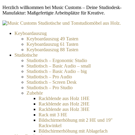
Zum
Herzlich willkommen bei Music Customs – Deine Studiodesk-
Inhalt
Manufaktur: Maßgefertigte Arbeitsplätze für Kreative.
springen
Keyboardauszug
Keyboardauszug 49 Tasten
Keyboardauszug 61 Tasten
Keyboardauszug 88 Tasten
Studiotische
Studiotisch – Ergonomic Studio
Studiotisch – Basic Audio – small
Studiotisch – Basic Audio – big
Studiotisch – Pro Audio
Studiotisch – Screen Desk
Studiotisch – Pro Studio
Zubehör
Rackblende aus Holz 1HE
Rackblende aus Holz 2HE
Rackblende aus Holz 3HE
Rack mit 3 HE
Bildschirmerhöhung mit 2 HE und 19″
Rackwinkel
Bildschirmerhöhung mit Ablagefach