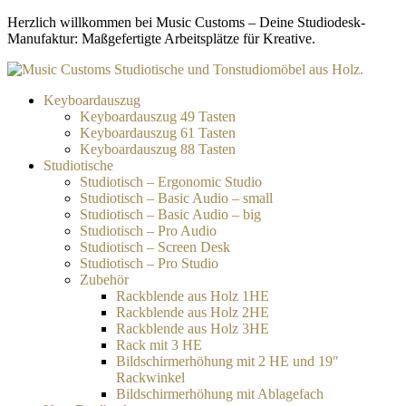
Zum
Herzlich willkommen bei Music Customs – Deine Studiodesk-
Inhalt
Manufaktur: Maßgefertigte Arbeitsplätze für Kreative.
springen
Keyboardauszug
Keyboardauszug 49 Tasten
Keyboardauszug 61 Tasten
Keyboardauszug 88 Tasten
Studiotische
Studiotisch – Ergonomic Studio
Studiotisch – Basic Audio – small
Studiotisch – Basic Audio – big
Studiotisch – Pro Audio
Studiotisch – Screen Desk
Studiotisch – Pro Studio
Zubehör
Rackblende aus Holz 1HE
Rackblende aus Holz 2HE
Rackblende aus Holz 3HE
Rack mit 3 HE
Bildschirmerhöhung mit 2 HE und 19″
Rackwinkel
Bildschirmerhöhung mit Ablagefach