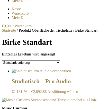
Mein Konto
Kasse
Warenkorb
Mein Konto
€
0,00
0
Warenkorb
Startseite
/ Produkt Oberfläche der Tischplatte / Birke Standart
Birke Standart
Einzelnes Ergebnis wird angezeigt
Studiotisch – Pro Audio
Dieses
€
2.181,76
–
€
2.892,88
Ausführung wählen
Produkt
weist
mehrere
Music Customs
Varianten