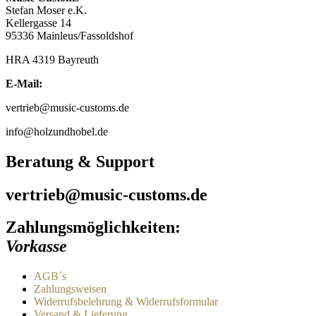
Stefan Moser e.K.
auf.
Kellergasse 14
Die
95336 Mainleus/Fassoldshof
Optionen
können
HRA 4319 Bayreuth
auf
der
E-Mail:
Produktseite
gewählt
vertrieb@music-customs.de
werden
info@holzundhobel.de
Beratung & Support
vertrieb@music-customs.de
Zahlungsmöglichkeiten:
Vorkasse
AGB´s
Zahlungsweisen
Widerrufsbelehrung & Widerrufsformular
Versand & Lieferung