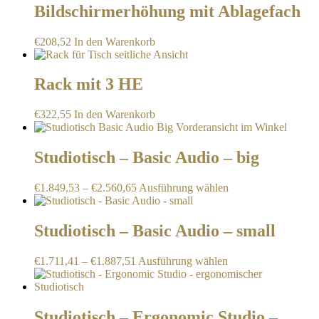
Bildschirmerhöhung mit Ablagefach
€
208,52
In den Warenkorb
Rack mit 3 HE
€
322,55
In den Warenkorb
Studiotisch – Basic Audio – big
Dieses
€
1.849,53
–
€
2.560,65
Ausführung wählen
Produkt
weist
mehrere
Studiotisch – Basic Audio – small
Varianten
auf.
Dieses
€
1.711,41
–
€
1.887,51
Ausführung wählen
Die
Produkt
Optionen
weist
können
mehrere
auf
Varianten
Studiotisch – Ergonomic Studio –
der