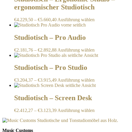
auf.
Produktseite
ergonomischer Studiotisch
Die
gewählt
Optionen
werden
können
Dieses
€
4.229,50
–
€
5.660,40
Ausführung wählen
auf
Produkt
der
weist
Produktseite
mehrere
Studiotisch – Pro Audio
gewählt
Varianten
werden
auf.
Dieses
€
2.181,76
–
€
2.892,88
Ausführung wählen
Die
Produkt
Optionen
weist
können
mehrere
Studiotisch – Pro Studio
auf
Varianten
der
auf.
Produktseite
Dieses
€
3.204,37
–
€
3.915,49
Ausführung wählen
Die
gewählt
Produkt
Optionen
werden
weist
können
mehrere
Studiotisch – Screen Desk
auf
Varianten
der
auf.
Produktseite
Dieses
€
2.412,27
–
€
3.123,39
Ausführung wählen
Die
gewählt
Produkt
Optionen
werden
weist
können
mehrere
auf
Music Customs
Varianten