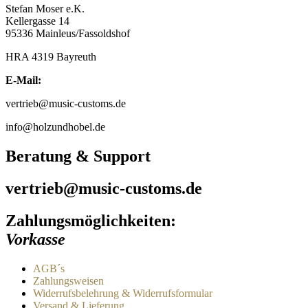
der
Stefan Moser e.K.
auf.
Produktseite
Kellergasse 14
Die
gewählt
95336 Mainleus/Fassoldshof
Optionen
werden
können
HRA 4319 Bayreuth
auf
der
E-Mail:
Produktseite
gewählt
vertrieb@music-customs.de
werden
info@holzundhobel.de
Beratung & Support
vertrieb@music-customs.de
Zahlungsmöglichkeiten:
Vorkasse
AGB´s
Zahlungsweisen
Widerrufsbelehrung & Widerrufsformular
Versand & Lieferung