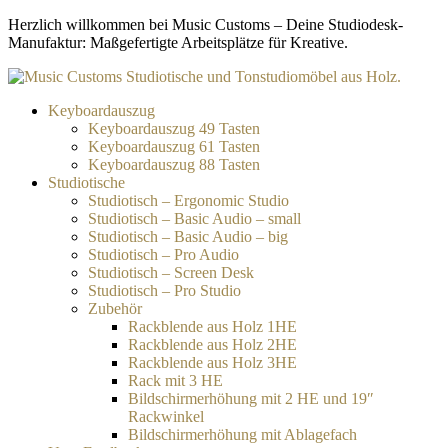
Zum
Herzlich willkommen bei Music Customs – Deine Studiodesk-
Inhalt
Manufaktur: Maßgefertigte Arbeitsplätze für Kreative.
springen
Keyboardauszug
Keyboardauszug 49 Tasten
Keyboardauszug 61 Tasten
Keyboardauszug 88 Tasten
Studiotische
Studiotisch – Ergonomic Studio
Studiotisch – Basic Audio – small
Studiotisch – Basic Audio – big
Studiotisch – Pro Audio
Studiotisch – Screen Desk
Studiotisch – Pro Studio
Zubehör
Rackblende aus Holz 1HE
Rackblende aus Holz 2HE
Rackblende aus Holz 3HE
Rack mit 3 HE
Bildschirmerhöhung mit 2 HE und 19″
Rackwinkel
Bildschirmerhöhung mit Ablagefach