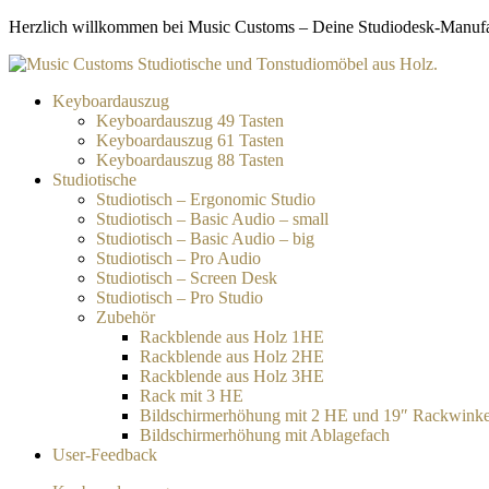
Zum
Herzlich willkommen bei Music Customs – Deine Studiodesk-Manufakt
Inhalt
springen
Keyboardauszug
Keyboardauszug 49 Tasten
Keyboardauszug 61 Tasten
Keyboardauszug 88 Tasten
Studiotische
Studiotisch – Ergonomic Studio
Studiotisch – Basic Audio – small
Studiotisch – Basic Audio – big
Studiotisch – Pro Audio
Studiotisch – Screen Desk
Studiotisch – Pro Studio
Zubehör
Rackblende aus Holz 1HE
Rackblende aus Holz 2HE
Rackblende aus Holz 3HE
Rack mit 3 HE
Bildschirmerhöhung mit 2 HE und 19″ Rackwinke
Bildschirmerhöhung mit Ablagefach
User-Feedback