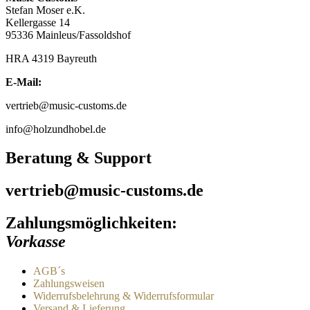
können
Stefan Moser e.K.
auf
Kellergasse 14
der
95336 Mainleus/Fassoldshof
Produktseite
gewählt
HRA 4319 Bayreuth
werden
E-Mail:
vertrieb@music-customs.de
info@holzundhobel.de
Beratung & Support
vertrieb@music-customs.de
Zahlungsmöglichkeiten:
Vorkasse
AGB´s
Zahlungsweisen
Widerrufsbelehrung & Widerrufsformular
Versand & Lieferung