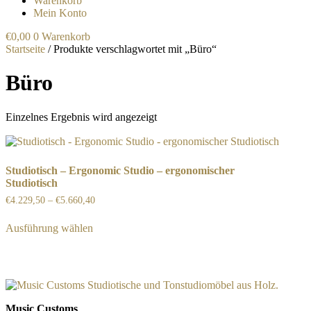
Warenkorb
Mein Konto
€
0,00
0
Warenkorb
Startseite
/ Produkte verschlagwortet mit „Büro“
Büro
Einzelnes Ergebnis wird angezeigt
Studiotisch – Ergonomic Studio – ergonomischer
Studiotisch
€
4.229,50
–
€
5.660,40
Dieses
Ausführung wählen
Produkt
weist
mehrere
Varianten
auf.
Die
Optionen
Music Customs