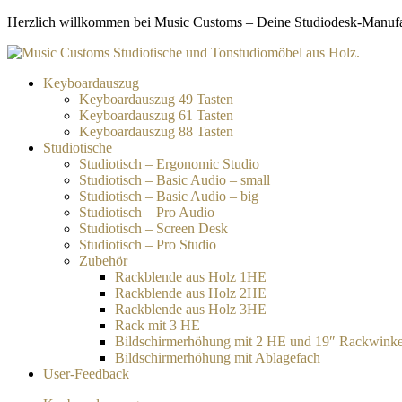
Zum
Herzlich willkommen bei Music Customs – Deine Studiodesk-Manufakt
Inhalt
springen
Keyboardauszug
Keyboardauszug 49 Tasten
Keyboardauszug 61 Tasten
Keyboardauszug 88 Tasten
Studiotische
Studiotisch – Ergonomic Studio
Studiotisch – Basic Audio – small
Studiotisch – Basic Audio – big
Studiotisch – Pro Audio
Studiotisch – Screen Desk
Studiotisch – Pro Studio
Zubehör
Rackblende aus Holz 1HE
Rackblende aus Holz 2HE
Rackblende aus Holz 3HE
Rack mit 3 HE
Bildschirmerhöhung mit 2 HE und 19″ Rackwinke
Bildschirmerhöhung mit Ablagefach
User-Feedback