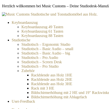
Zum
Herzlich willkommen bei Music Customs – Deine Studiodesk-Manufakt
Inhalt
springen
Keyboardauszug
Keyboardauszug 49 Tasten
Keyboardauszug 61 Tasten
Keyboardauszug 88 Tasten
Studiotische
Studiotisch – Ergonomic Studio
Studiotisch – Basic Audio – small
Studiotisch – Basic Audio – big
Studiotisch – Pro Audio
Studiotisch – Screen Desk
Studiotisch – Pro Studio
Zubehör
Rackblende aus Holz 1HE
Rackblende aus Holz 2HE
Rackblende aus Holz 3HE
Rack mit 3 HE
Bildschirmerhöhung mit 2 HE und 19″ Rackwinke
Bildschirmerhöhung mit Ablagefach
User-Feedback