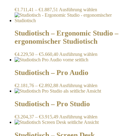
auf.
Dieses
€
1.711,41
–
€
1.887,51
Ausführung wählen
Die
Produkt
Optionen
weist
können
mehrere
auf
Varianten
Studiotisch – Ergonomic Studio –
der
auf.
Produktseite
ergonomischer Studiotisch
Die
gewählt
Optionen
werden
können
Dieses
€
4.229,50
–
€
5.660,40
Ausführung wählen
auf
Produkt
der
weist
Produktseite
mehrere
Studiotisch – Pro Audio
gewählt
Varianten
werden
auf.
Dieses
€
2.181,76
–
€
2.892,88
Ausführung wählen
Die
Produkt
Optionen
weist
können
mehrere
Studiotisch – Pro Studio
auf
Varianten
der
auf.
Produktseite
Dieses
€
3.204,37
–
€
3.915,49
Ausführung wählen
Die
gewählt
Produkt
Optionen
werden
weist
können
mehrere
Studiotisch – Screen Desk
auf