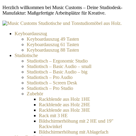
Zum
Herzlich willkommen bei Music Customs – Deine Studiodesk-
Inhalt
Manufaktur: Maßgefertigte Arbeitsplätze für Kreative.
springen
Keyboardauszug
Keyboardauszug 49 Tasten
Keyboardauszug 61 Tasten
Keyboardauszug 88 Tasten
Studiotische
Studiotisch – Ergonomic Studio
Studiotisch – Basic Audio – small
Studiotisch – Basic Audio – big
Studiotisch – Pro Audio
Studiotisch – Screen Desk
Studiotisch – Pro Studio
Zubehör
Rackblende aus Holz 1HE
Rackblende aus Holz 2HE
Rackblende aus Holz 3HE
Rack mit 3 HE
Bildschirmerhöhung mit 2 HE und 19″
Rackwinkel
Bildschirmerhöhung mit Ablagefach