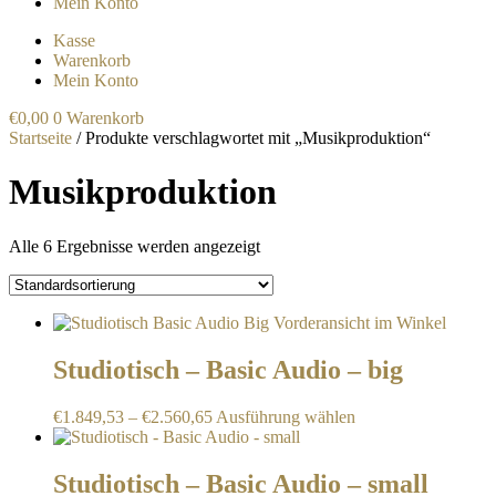
Mein Konto
Kasse
Warenkorb
Mein Konto
€
0,00
0
Warenkorb
Startseite
/ Produkte verschlagwortet mit „Musikproduktion“
Musikproduktion
Alle 6 Ergebnisse werden angezeigt
Studiotisch – Basic Audio – big
Dieses
€
1.849,53
–
€
2.560,65
Ausführung wählen
Produkt
weist
mehrere
Studiotisch – Basic Audio – small
Varianten