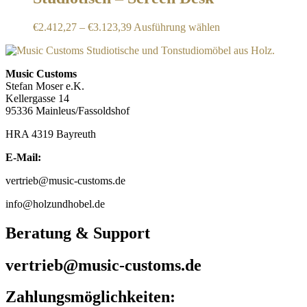
Varianten
der
auf.
Produktseite
Dieses
€
2.412,27
–
€
3.123,39
Ausführung wählen
Die
gewählt
Produkt
Optionen
werden
weist
können
mehrere
auf
Music Customs
Varianten
der
Stefan Moser e.K.
auf.
Produktseite
Kellergasse 14
Die
gewählt
95336 Mainleus/Fassoldshof
Optionen
werden
können
HRA 4319 Bayreuth
auf
der
E-Mail:
Produktseite
gewählt
vertrieb@music-customs.de
werden
info@holzundhobel.de
Beratung & Support
vertrieb@music-customs.de
Zahlungsmöglichkeiten: