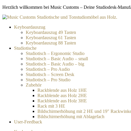
Zum
Herzlich willkommen bei Music Customs – Deine Studiodesk-Manufakt
Inhalt
springen
Keyboardauszug
Keyboardauszug 49 Tasten
Keyboardauszug 61 Tasten
Keyboardauszug 88 Tasten
Studiotische
Studiotisch – Ergonomic Studio
Studiotisch – Basic Audio – small
Studiotisch – Basic Audio – big
Studiotisch – Pro Audio
Studiotisch – Screen Desk
Studiotisch – Pro Studio
Zubehör
Rackblende aus Holz 1HE
Rackblende aus Holz 2HE
Rackblende aus Holz 3HE
Rack mit 3 HE
Bildschirmerhöhung mit 2 HE und 19″ Rackwinke
Bildschirmerhöhung mit Ablagefach
User-Feedback